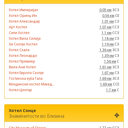
Хотел Империјал
0.05 км
ЗСЗ
Хотел Оринџ Ин
0.56 км
СЕ
Хотел Александар
1.01 км
СЗ
Арт Хостел
1.07 км
ССЗ
Сити Хостел
1.1 км
ССЗ
Хотел Вила Силија
1.18 км
СЗ
Хи Скопје Хостел
1.19 км
СЗ
Хотел Скала
1.36 км
ЗСЗ
Хотел Леонардо
1.39 км
СЗ
Хотел Премиер
1.56 км
С
Вила Ани Хотел
1.61 км
ЗСЗ
Хотел Европа Скопје
1.67 км
СЗ
Гостинска куќа Гала
1.69 км
ЗСЗ
Младински хостел Макед...
1.69 км
ССЕ
Хотел Центар
1.7 км
С
Хотел Сонце
Знаменитости во близина
City Museum of Skopje
1.77 км
ССЗ