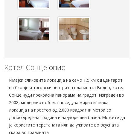
Хотел Сонце
опис
Имајки сликовита локација на само 1,5 км од центарот
на Скопје и трговски центри на планината Водно, хотел
Сонце нуди прекрасна панорама на градот. Изграден во
2008, модерниот објект поседува мирна и тивка
локација на простор од 2.000 квадратни метри со
добро уредена градина и надворешен базен. Можете да
ја користите теретаната или да уживате во вкусната
скара во градината.