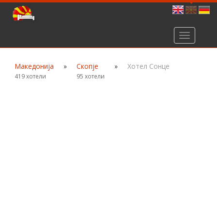
Toggle
navigation
Македонија
»
Скопје
»
Хотел Сонце
419 хотели
95 хотели