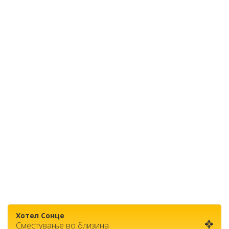
Хотел Сонце
Сместување во близина