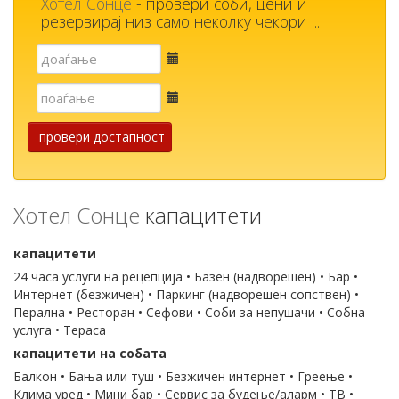
Хотел Сонце
- провери соби, цени и
резервирај низ само неколку чекори ...
Е-
пошта
Е-
пошта
провери достапност
Хотел Сонце
капацитети
капацитети
24 часа услуги на рецепција • Базен (надворешен) • Бар •
Интернет (безжичен) • Паркинг (надворешен сопствен) •
Перална • Ресторан • Сефови • Соби за непушачи • Собна
услуга • Тераса
капацитети на собата
Балкон • Бања или туш • Безжичен интернет • Греење •
Клима уред • Мини бар • Сервис за будење/аларм • ТВ •