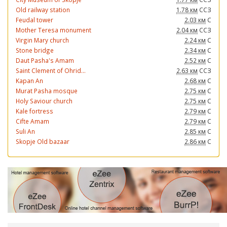
Old railway station
1.78 км
ССЗ
Feudal tower
2.03 км
С
Mother Teresa monument
2.04 км
ССЗ
Virgin Mary church
2.24 км
С
Stone bridge
2.34 км
С
Daut Pasha's Amam
2.52 км
С
Saint Clement of Ohrid...
2.63 км
ССЗ
Kapan An
2.68 км
С
Murat Pasha mosque
2.75 км
С
Holy Saviour church
2.75 км
С
Kale fortress
2.79 км
С
Cifte Amam
2.79 км
С
Suli An
2.85 км
С
Skopje Old bazaar
2.86 км
С