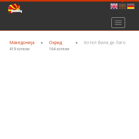
Toggle
navigation
Македонија
»
Охрид
»
Хотел Вила де Лаго
419 хотели
164 хотели