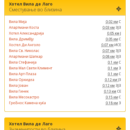
Хотел Вила де Лаго
Сместување во близина
Вила Мија
0.02 км
С
Апартмани Коста
0.03 км
ЗЈЗ
Хотел Александрија
0.05 км
Ј
Вила ДримВју
0.05 км
С
Хостел Ди Анголо
0.07 км
ИСЕ
Вила Св. Николас
0.07 км
ЗЈЗ
Апартмани Шапкар
0.08 км
ЗЈЗ
Вила Стефанија
0.1 км
С
Вила Мал Свети Климент
0.1 км
З
Вила Арт-Плаза
0.1 км
С
Вила Орхидеа
0.12 км
ЈЗ
Вила Јован
0.12 км
ЗЈЗ
Вила Гинек
0.13 км
СЕ
Вила Месокастро
0.15 км
С
Гребнос Камена куќа
0.18 км
З
Хотел Вила де Лаго
Знаменитости во близина