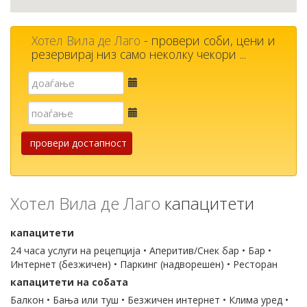
Хотел Вила де Лаго
- провери соби, цени и
резервирај низ само неколку чекори ...
Е-
пошта
Е-
пошта
провери достапност
Хотел Вила де Лаго
капацитети
капацитети
24 часа услуги на рецепција • Аперитив/Снек бар • Бар •
Интернет (безжичен) • Паркинг (надворешен) • Ресторан
капацитети на собата
Балкон • Бања или туш • Безжичен интернет • Клима уред •