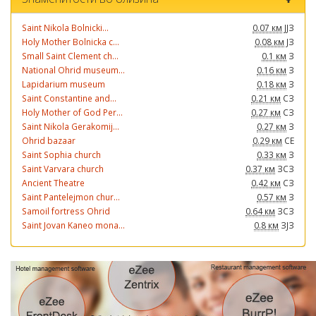
Saint Nikola Bolnicki...
0.07 км
ЈЈЗ
Holy Mother Bolnicka c...
0.08 км
ЈЗ
Small Saint Clement ch...
0.1 км
З
National Ohrid museum...
0.16 км
З
Lapidarium museum
0.18 км
З
Saint Constantine and...
0.21 км
СЗ
Holy Mother of God Per...
0.27 км
СЗ
Saint Nikola Gerakomij...
0.27 км
З
Ohrid bazaar
0.29 км
СЕ
Saint Sophia church
0.33 км
З
Saint Varvara church
0.37 км
ЗСЗ
Ancient Theatre
0.42 км
СЗ
Saint Pantelejmon chur...
0.57 км
З
Samoil fortress Ohrid
0.64 км
ЗСЗ
Saint Jovan Kaneo mona...
0.8 км
ЗЈЗ