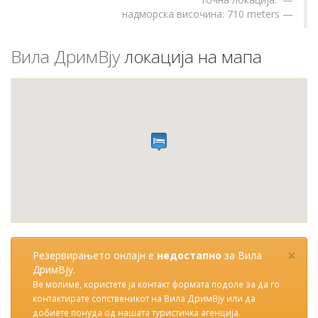
надморска височина: 710 meters
Вила ДримВју
локација на мапа
×
Резервирањето онлајн е
недостапно
за Вила
ДримВју.
Ве молиме, користете ја контакт формата подоле за да го
контактирате сопственикот на Вила ДримВју или да
добиете понуда од нашата туристичка агенција.