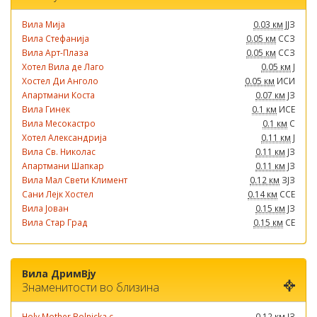
Вила Мија
0.03 км
ЈЈЗ
Вила Стефанија
0.05 км
ССЗ
Вила Арт-Плаза
0.05 км
ССЗ
Хотел Вила де Лаго
0.05 км
Ј
Хостел Ди Анголо
0.05 км
ИСИ
Апартмани Коста
0.07 км
ЈЗ
Вила Гинек
0.1 км
ИСЕ
Вила Месокастро
0.1 км
С
Хотел Александрија
0.11 км
Ј
Вила Св. Николас
0.11 км
ЈЗ
Апартмани Шапкар
0.11 км
ЈЗ
Вила Мал Свети Климент
0.12 км
ЗЈЗ
Сани Лејк Хостел
0.14 км
ССЕ
Вила Јован
0.15 км
ЈЗ
Вила Стар Град
0.15 км
СЕ
Вила ДримВју
Знаменитости во близина
Holy Mother Bolnicka c...
0.12 км
ЈЗ