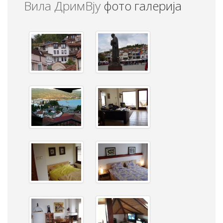
Вила ДримВју
фото галерија