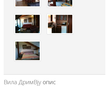
Вила ДримВју
опис