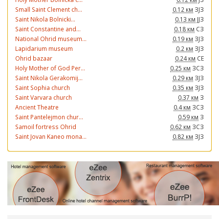
Small Saint Clement ch...
0.12 км
ЗЈЗ
Saint Nikola Bolnicki...
0.13 км
ЈЈЗ
Saint Constantine and...
0.18 км
СЗ
National Ohrid museum...
0.19 км
ЗЈЗ
Lapidarium museum
0.2 км
ЗЈЗ
Ohrid bazaar
0.24 км
СЕ
Holy Mother of God Per...
0.25 км
ЗСЗ
Saint Nikola Gerakomij...
0.29 км
ЗЈЗ
Saint Sophia church
0.35 км
ЗЈЗ
Saint Varvara church
0.37 км
З
Ancient Theatre
0.4 км
ЗСЗ
Saint Pantelejmon chur...
0.59 км
З
Samoil fortress Ohrid
0.62 км
ЗСЗ
Saint Jovan Kaneo mona...
0.82 км
ЗЈЗ