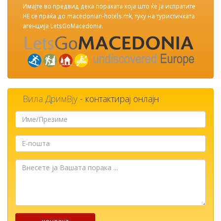
Имајте во предвид дека пораката која што ќе ја испратите
НЕ се праќа до macedonian-hotels.mk, туку на туристичката
агенција LetsGoMacedonia.
Вила ДримВју
- контактирај онлајн
Име/
Презиме
Е-
пошта
Внесете
ја
Вашата
порака
...