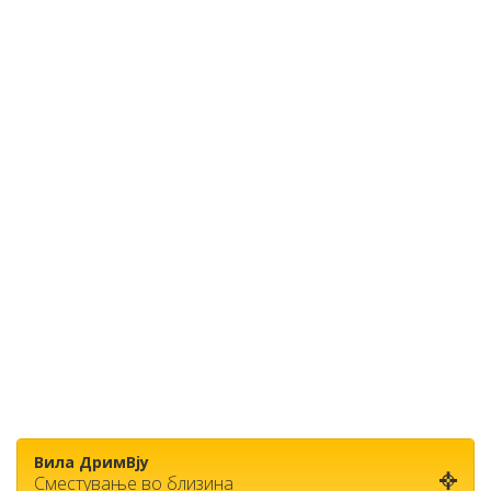
Вила ДримВју
Сместување во близина