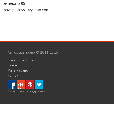
е-пошта
pavelpavlovski@yahoo.com
Авторски права © 2011-2026.
macedonian-hotels.mk
За нас
Мапа на сајтот
Контакт
Сите правa се задржани.