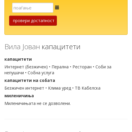
Е-
пошта
провери достапност
Вила Јован
капацитети
капацитети
Интернет (безжичен) • Перална • Ресторан • Соби за
непушачи • Собна услуга
капацитети на собата
Безжичен интернет • Клима уред • ТВ Кабелска
миленичиња
Миленичињата не се дозволени.