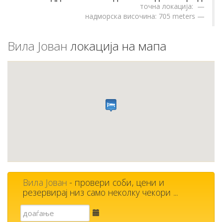
точна локација:
надморска височина: 705 meters
Вила Јован
локација на мапа
Вила Јован
- провери соби, цени и
резервирај низ само неколку чекори ...
Е-
пошта