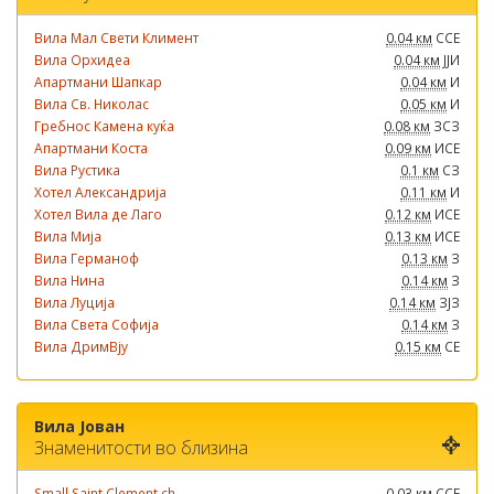
Вила Мал Свети Климент
0.04 км
ССЕ
Вила Орхидеа
0.04 км
ЈЈИ
Апартмани Шапкар
0.04 км
И
Вила Св. Николас
0.05 км
И
Гребнос Камена куќа
0.08 км
ЗСЗ
Апартмани Коста
0.09 км
ИСЕ
Вила Рустика
0.1 км
СЗ
Хотел Александрија
0.11 км
И
Хотел Вила де Лаго
0.12 км
ИСЕ
Вила Мија
0.13 км
ИСЕ
Вила Германоф
0.13 км
З
Вила Нина
0.14 км
З
Вила Луција
0.14 км
ЗЈЗ
Вила Света Софија
0.14 км
З
Вила ДримВју
0.15 км
СЕ
Вила Јован
Знаменитости во близина
Small Saint Clement ch...
0.03 км
ССЕ