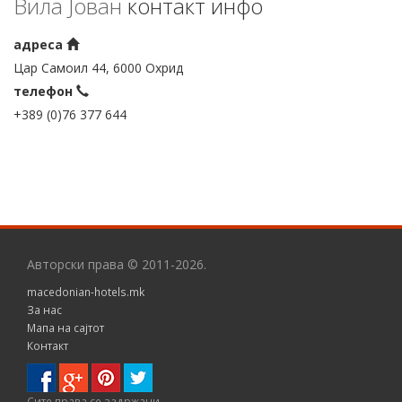
Вила Јован
контакт инфо
адреса
Цар Самоил 44, 6000 Охрид
телефон
+389 (0)76 377 644
Авторски права © 2011-2026.
macedonian-hotels.mk
За нас
Мапа на сајтот
Контакт
Сите правa се задржани.