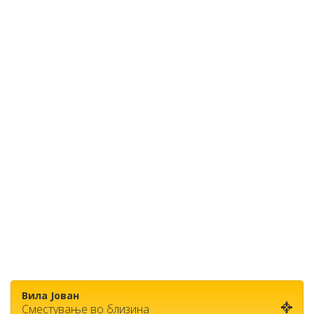
Вила Јован
Сместување во близина