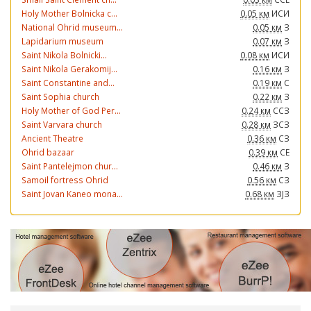
Holy Mother Bolnicka c...
0.05 км
ИСИ
National Ohrid museum...
0.05 км
З
Lapidarium museum
0.07 км
З
Saint Nikola Bolnicki...
0.08 км
ИСИ
Saint Nikola Gerakomij...
0.16 км
З
Saint Constantine and...
0.19 км
С
Saint Sophia church
0.22 км
З
Holy Mother of God Per...
0.24 км
ССЗ
Saint Varvara church
0.28 км
ЗСЗ
Ancient Theatre
0.36 км
СЗ
Ohrid bazaar
0.39 км
СЕ
Saint Pantelejmon chur...
0.46 км
З
Samoil fortress Ohrid
0.56 км
СЗ
Saint Jovan Kaneo mona...
0.68 км
ЗЈЗ