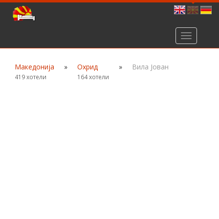
Toggle
navigation
Македонија
»
Охрид
»
Вила Јован
419 хотели
164 хотели