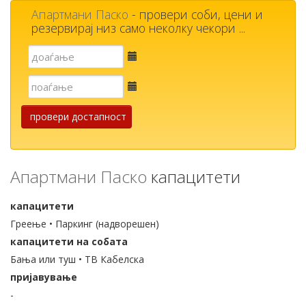
Апартмани Паско
- провери соби, цени и
резервирај низ само неколку чекори ...
Е-
пошта
Е-
пошта
провери достапност
Апартмани Паско
капацитети
капацитети
Греење • Паркинг (надворешен)
капацитети на собата
Бања или туш • ТВ Кабелска
пријавување
-