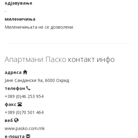
одјавување
-
миленичиња
Миленичињата не се дозволени.
Апартмани Паско
контакт инфо
адреса
Јане Сандански 9а, 6000 Охрид
телефон
+389 (0)46 253 954
факс
+389 (0)70 501 464
веб
www.pasko.com.mk
е-пошта