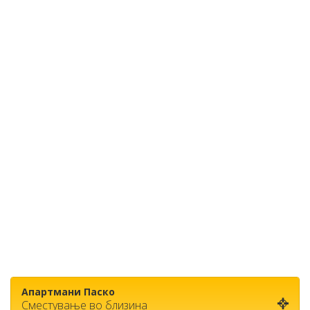
Апартмани Паско
Сместување во близина