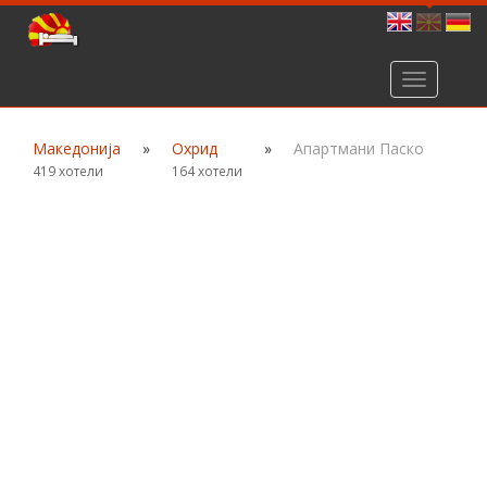
Toggle
navigation
Македонија
»
Охрид
»
Апартмани Паско
419 хотели
164 хотели