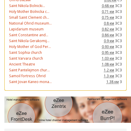
Saint Nikola Bolnicki...
0.68 км
ЗСЗ
Holy Mother Bolnicka c...
0.71 км
ЗСЗ
Small Saint Clement ch...
0.75 км
ЗСЗ
National Ohrid museum...
0.8 км
ЗСЗ
Lapidarium museum
0.82 км
ЗСЗ
Saint Constantine and...
0.86 км
ЗСЗ
Saint Nikola Gerakomij...
0.9 км
ЗСЗ
Holy Mother of God Per...
0.93 км
ЗСЗ
Saint Sophia church
0.95 км
ЗСЗ
Saint Varvara church
1.03 км
ЗСЗ
Ancient Theatre
1.08 км
ЗСЗ
Saint Pantelejmon chur...
1.2 км
ЗСЗ
Samoil fortress Ohrid
1.3 км
ЗСЗ
Saint Jovan Kaneo mona...
1.38 км
З