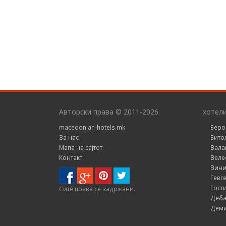
Авторски права © 2011-2026.
хотел
macedonian-hotels.mk
Беро
За нас
Бито
Мапа на сајтот
Вала
Контакт
Веле
Вини
Гевг
Гост
Сите правa се задржани.
Деба
Деми