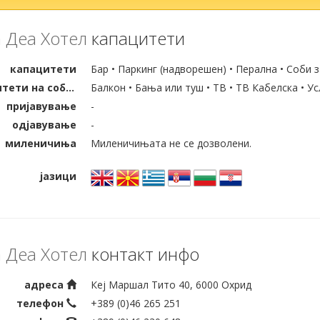
 Деа Хотел
капацитети
капацитети
Бар • Паркинг (надворешен) • Перална • Соби 
капацитети на собата
Балкон • Бања или туш • ТВ • ТВ Кабелска • Ус
пријавување
-
одјавување
-
миленичиња
Миленичињата не се дозволени.
јазици
 Деа Хотел
контакт инфо
адреса
Кеј Маршал Тито 40, 6000 Охрид
телефон
+389 (0)46 265 251