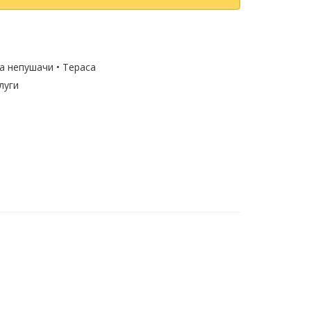
за непушачи • Тераса
луги