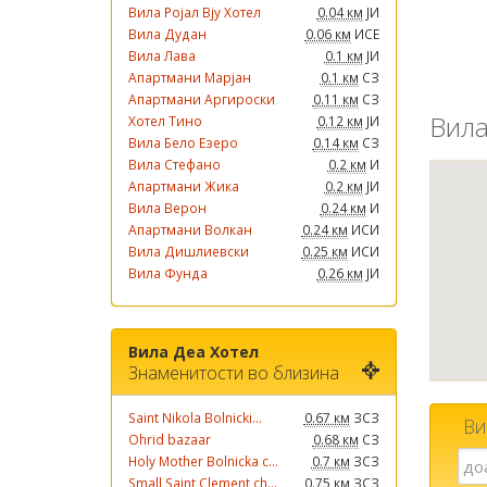
Вила Ројал Вју Хотел
0.04 км
ЈИ
Вила Дудан
0.06 км
ИСЕ
Вила Лава
0.1 км
ЈИ
Апартмани Марјан
0.1 км
СЗ
Апартмани Аргироски
0.11 км
СЗ
Вила
Хотел Тино
0.12 км
ЈИ
Вила Бело Езеро
0.14 км
СЗ
Вила Стефано
0.2 км
И
Апартмани Жика
0.2 км
ЈИ
Вила Верон
0.24 км
И
Апартмани Волкан
0.24 км
ИСИ
Вила Дишлиевски
0.25 км
ИСИ
Вила Фунда
0.26 км
ЈИ
Вила Деа Хотел
Знаменитости во близина
Saint Nikola Bolnicki...
0.67 км
ЗСЗ
Ви
Ohrid bazaar
0.68 км
СЗ
Holy Mother Bolnicka c...
0.7 км
ЗСЗ
Small Saint Clement ch...
0.75 км
ЗСЗ