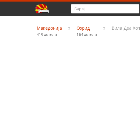
Македонија
»
Охрид
»
Вила Деа Хо
419 хотели
164 хотели