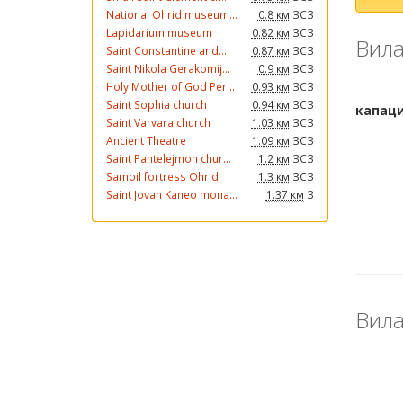
National Ohrid museum...
0.8 км
ЗСЗ
Lapidarium museum
0.82 км
ЗСЗ
Вила
Saint Constantine and...
0.87 км
ЗСЗ
Saint Nikola Gerakomij...
0.9 км
ЗСЗ
Holy Mother of God Per...
0.93 км
ЗСЗ
Saint Sophia church
0.94 км
ЗСЗ
Saint Varvara church
1.03 км
ЗСЗ
Ancient Theatre
1.09 км
ЗСЗ
Saint Pantelejmon chur...
1.2 км
ЗСЗ
Samoil fortress Ohrid
1.3 км
ЗСЗ
Saint Jovan Kaneo mona...
1.37 км
З
Вила