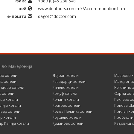
факс
+389 (0)46 230 648
веб
www.deatours.com.mk/Accommodation.htm
е-пошта
dagoli@doctor.com
и во Македонија
во хотели
Дојран хотели
Маврово х
ла хотели
Кавадарци хотели
Македонск
ндово хотели
Кичево хотели
Неготино 
с хотели
Кожуф хотели
Охрид хот
ца хотели
Кочани хотели
Пехчево х
елија хотели
Кратово хотели
Попова Ша
ивар хотели
Крива Паланка хотели
Прилеп хо
р хотели
Крушево хотели
Пробиштип
р Капија хотели
Куманово хотели
Радовиш х