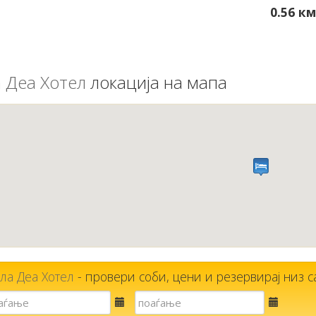
0.56 км
 Деа Хотел
локација на мапа
ла Деа Хотел
- провери соби, цени и резервирај низ са
Е-
Е-
пошта
пошта