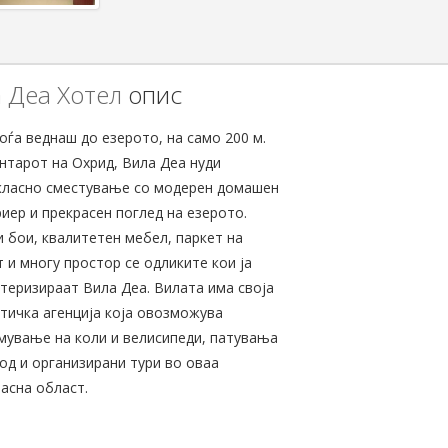
 Деа Хотел
опис
оѓа веднаш до езерото, на само 200 м.
нтарот на Охрид, Вила Деа нуди
класно сместување со модерен домашен
иер и прекрасен поглед на езерото.
 бои, квалитетен мебел, паркет на
 и многу простор се одликите кои ја
теризираат Вила Деа. Вилата има своја
тичка агенција која овозможува
мување на коли и велисипеди, патувања
од и организирани тури во оваа
асна област.