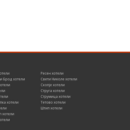
отели
Ресен хотели
и Брод хотели
Свети Николе хотели
хотели
Скопје хотели
ели
Струга хотели
отели
Струмица хотели
пка хотели
Тетово хотели
тели
Штип хотели
 хотели
отели