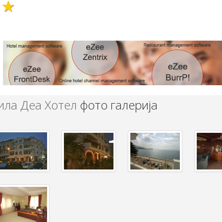
★★
ила Деа Хотел
фото галерија