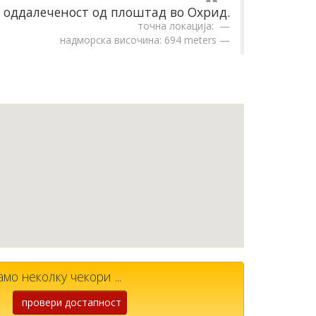
оддалеченост од плоштад во Охрид.
точна локација:
надморска височина: 694 meters
мо неколку чекори ...
провери достапност