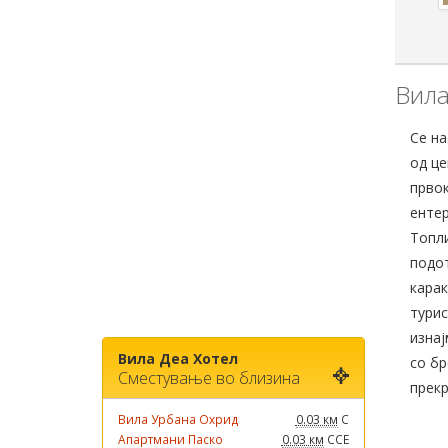
Вила
Се на
од це
прво
ентер
Топли
подот
карак
турис
изнај
Вила Деа Хотел
со бр
Сместување во близина
прекр
Вила Урбана Охрид
0.03 км
С
Апартмани Паско
0.03 км
ССЕ