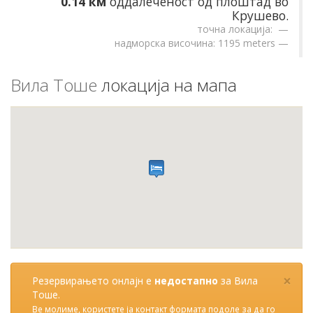
0.14 км
оддалеченост од плоштад во
Крушево.
точна локација:
надморска височина: 1195 meters
Вила Тоше
локација на мапа
×
Резервирањето онлајн е
недостапно
за Вила
Тоше.
Ве молиме, користете ја контакт формата подоле за да го