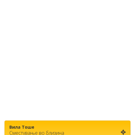
Вила Тоше
Сместување во близина