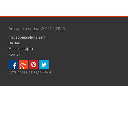
Авторски права © 2011-2026.
macedonian-hotels.mk
За нас
Мапа на сајтот
Контакт
Сите правa се задржани.