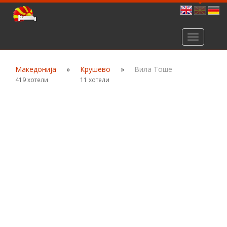
Toggle
navigation
Македонија
»
Крушево
»
Вила Тоше
419 хотели
11 хотели