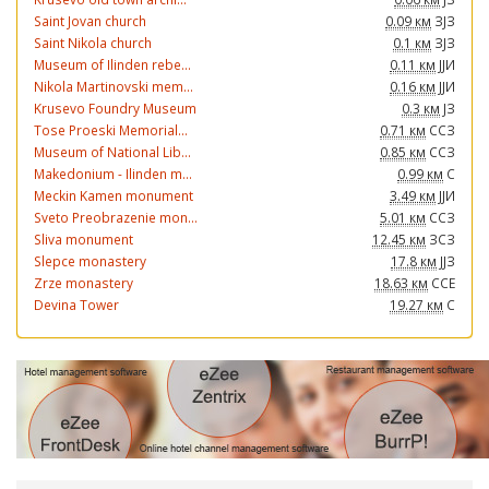
Saint Jovan church
0.09 км
ЗЈЗ
Saint Nikola church
0.1 км
ЗЈЗ
Museum of Ilinden rebe...
0.11 км
ЈЈИ
Nikola Martinovski mem...
0.16 км
ЈЈИ
Krusevo Foundry Museum
0.3 км
ЈЗ
Tose Proeski Memorial...
0.71 км
ССЗ
Museum of National Lib...
0.85 км
ССЗ
Makedonium - Ilinden m...
0.99 км
С
Meckin Kamen monument
3.49 км
ЈЈИ
Sveto Preobrazenie mon...
5.01 км
ССЗ
Sliva monument
12.45 км
ЗСЗ
Slepce monastery
17.8 км
ЈЈЗ
Zrze monastery
18.63 км
ССЕ
Devina Tower
19.27 км
С