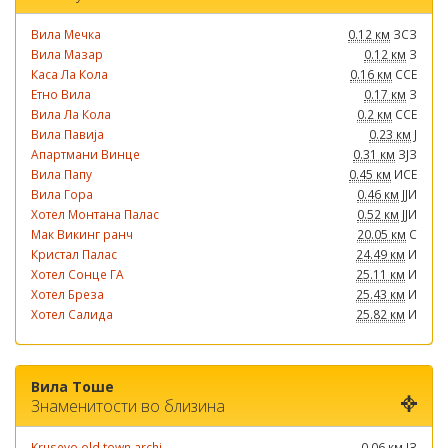
Вила Мечка
0.12 км
ЗСЗ
Вила Мазар
0.12 км
З
Каса Ла Кола
0.16 км
ССЕ
Етно Вила
0.17 км
З
Вила Ла Кола
0.2 км
ССЕ
Вила Павија
0.23 км
Ј
Апартмани Винце
0.31 км
ЗЈЗ
Вила Папу
0.45 км
ИСЕ
Вила Гора
0.46 км
ЈЈИ
Хотел Монтана Палас
0.52 км
ЈЈИ
Мак Викинг ранч
20.05 км
С
Кристал Палас
24.49 км
И
Хотел Сонце ГА
25.11 км
И
Хотел Бреза
25.43 км
И
Хотел Салида
25.82 км
И
Вила Тоше
Знаменитости во близина
Krusevo old town archi...
0.06 км
ЈЗ