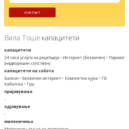
...
контакт
Вила Тоше
капацитети
капацитети
24 часа услуги на рецепција • Интернет (безжичен) • Паркинг
(надворешен сопствен)
капацитети на собата
Балкон • Безжичен интернет • Комплетна кујна • ТВ
Кабелска • Туш
пријавување
-
одјавување
-
миленичиња
Миленичињата не се дозволени.