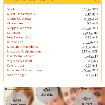
Suli An
0.18 км
ЗСЗ
Murat Pasha mosque
0.18 км
З
Skopje Clock tower
0.19 км
СЕ
Cifte Amam
0.2 км
З
Skopje Old bazaar
0.25 км
ЗСЗ
Kapan An
0.25 км
ЗЈЗ
Holy Saviour church
0.32 км
З
Kursumli An
0.33 км
СЗ
Museum of Macedonia
0.35 км
ЗСЗ
Mustapha Pasha mosque
0.37 км
ЗСЗ
Daut Pasha's Amam
0.41 км
ЈЗ
Virgin Mary church
0.53 км
Ј
Kale fortress
0.63 км
З
Museum of Contemporary...
0.65 км
ЗСЗ
Stone bridge
0.7 км
ЈЗ