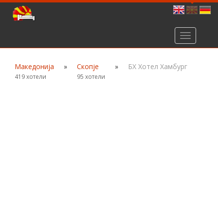
Toggle
navigation
Македонија
»
Скопје
»
БХ Хотел Хамбург
419 хотели
95 хотели