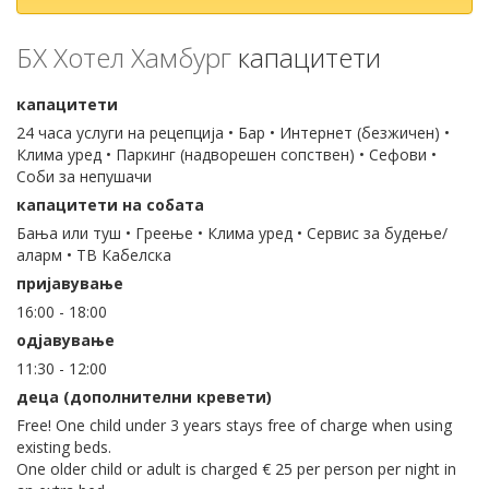
БХ Хотел Хамбург
капацитети
капацитети
24 часа услуги на рецепција • Бар • Интернет (безжичен) •
Клима уред • Паркинг (надворешен сопствен) • Сефови •
Соби за непушачи
капацитети на собата
Бања или туш • Греење • Клима уред • Сервис за будење/
аларм • ТВ Кабелска
пријавување
16:00 - 18:00
одјавување
11:30 - 12:00
деца (дополнителни кревети)
Free! One child under 3 years stays free of charge when using
existing beds.
One older child or adult is charged € 25 per person per night in