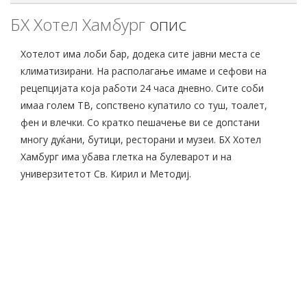
БХ Хотел Хамбург
опис
Хотелот има лоби бар, додека сите јавни места се
климатизирани. На располагање имаме и сефови на
рецепцијата која работи 24 часа дневно. Сите соби
имаа голем ТВ, сопствено купатило со туш, тоалет,
фен и влечки. Со кратко пешачење ви се допстани
многу дуќани, бутици, ресторани и музеи. БХ Хотел
Хамбург има убава глетка на булеварот и на
универзитетот Св. Кирил и Методиј.