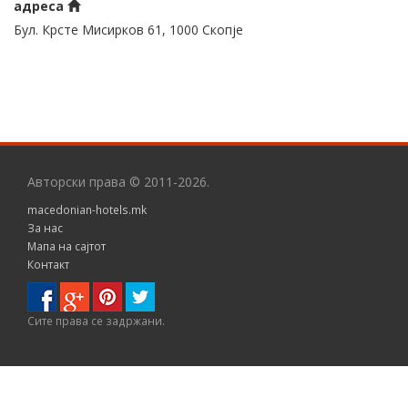
адреса
Бул. Крсте Мисирков 61, 1000 Скопје
Авторски права © 2011-2026.
macedonian-hotels.mk
За нас
Мапа на сајтот
Контакт
Сите правa се задржани.