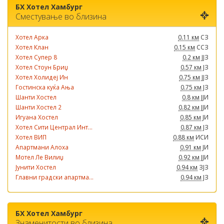
БХ Хотел Хамбург
Сместување во близина
Хотел Арка
0.11 км
СЗ
Хотел Клан
0.15 км
ССЗ
Хотел Супер 8
0.2 км
ЈЈЗ
Хотел Стоун Бриџ
0.57 км
ЈЗ
Хотел Холидеј Ин
0.75 км
ЈЈЗ
Гостинска куќа Ања
0.75 км
ЈЗ
Шанти Хостел
0.8 км
ЈЈИ
Шанти Хостел 2
0.82 км
ЈЈИ
Игуана Хостел
0.85 км
ЈИ
Хотел Сити Централ Инт...
0.87 км
ЈЗ
Хотел ВИП
0.88 км
ИСИ
Апартмани Алоха
0.91 км
ЈИ
Мотел Ле Вилиџ
0.92 км
ЈЈИ
Јунити Хостел
0.94 км
ЗЈЗ
Главни градски апартма...
0.94 км
ЈЗ
БХ Хотел Хамбург
Знаменитости во близина