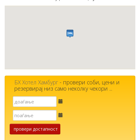
БХ Хотел Хамбург
- провери соби, цени и
резервирај низ само неколку чекори ...
Е-
пошта
Е-
пошта
провери достапност