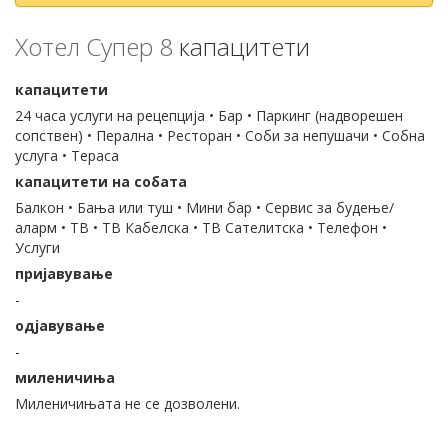
Хотел Супер 8
капацитети
капацитети
24 часа услуги на рецепција • Бар • Паркинг (надворешен
сопствен) • Перална • Ресторан • Соби за непушачи • Собна
услуга • Тераса
капацитети на собата
Балкон • Бања или туш • Мини бар • Сервис за будење/
аларм • ТВ • ТВ Кабелска • ТВ Сателитска • Телефон •
Услуги
пријавување
-
одјавување
-
миленичиња
Миленичињата не се дозволени.