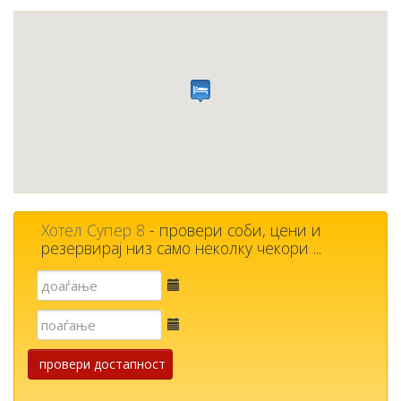
Хотел Супер 8
- провери соби, цени и
резервирај низ само неколку чекори ...
Е-
пошта
Е-
пошта
провери достапност