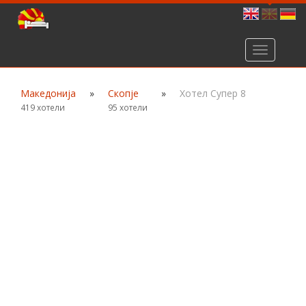
Toggle
navigation
Македонија
»
Скопје
»
Хотел Супер 8
419 хотели
95 хотели