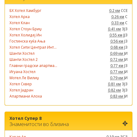
БХ Хотел Хамбург
0.2 км
ССЕ
Хотел Арка
0.26 км
С
Хотел Клан
0.33 км
С
Хотел Стоун Бриџ
0.41 км
ЗЈЗ
Хотел Холидеј Ин
0.55 км
ЈЈЗ
Гостинска куќа Ања
0.56 км
ЈЗ
Хотел Сити Централ Инт...
0.68 км
ЈЗ
Шанти Хостел
0.69 км
ЈИ
Шанти Хостел 2
0.72 км
ЈИ
Главни градски апартма...
0.77 км
ЈЗ
Игуана Хостел
0.77 км
ЈИ
Мотел Ле Вилиџ
0.79 км
ЈИ
Хотел Сквер
0.81 км
ЗЈЗ
Хотел Јадран
0.82 км
ЗЈЗ
Апартмани Алоха
0.83 км
ЈИ
Хотел Супер 8
Знаменитости во близина
Kapan An
0.19 км
ЗСЗ