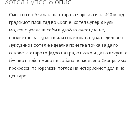
Хотел Супер 8
опис
Сместен во близина на старата чаршија и на 400 м. од
градскиот плоштад во Скопје, хотел Супер 8 нуди
модерно уредени соби и удобно сместување,
соодветно за туристи или оние кои патуваат деловно.
Луксузниот хотел е идеална почетна точка за да го
откриете старото јадро на градот како и да го искусите
бучниот ноќен живот и забава во модерно Скопје. Има
прекрасен панорамски поглед на историскиот дел и на
центарот.