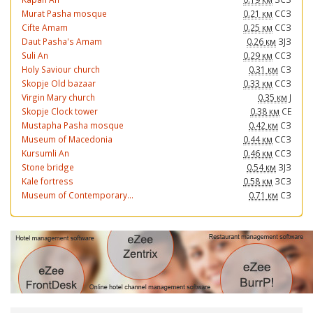
Murat Pasha mosque
0.21 км
ССЗ
Cifte Amam
0.25 км
ССЗ
Daut Pasha's Amam
0.26 км
ЗЈЗ
Suli An
0.29 км
ССЗ
Holy Saviour church
0.31 км
СЗ
Skopje Old bazaar
0.33 км
ССЗ
Virgin Mary church
0.35 км
Ј
Skopje Clock tower
0.38 км
СЕ
Mustapha Pasha mosque
0.42 км
СЗ
Museum of Macedonia
0.44 км
ССЗ
Kursumli An
0.46 км
ССЗ
Stone bridge
0.54 км
ЗЈЗ
Kale fortress
0.58 км
ЗСЗ
Museum of Contemporary...
0.71 км
СЗ