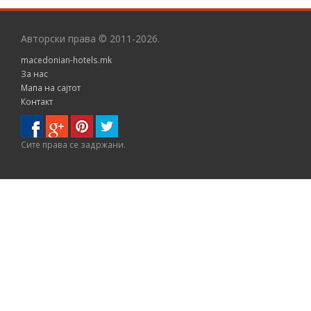
Авторски права © 2011-2026.
macedonian-hotels.mk
За нас
Мапа на сајтот
Контакт
Сите правa се задржани.