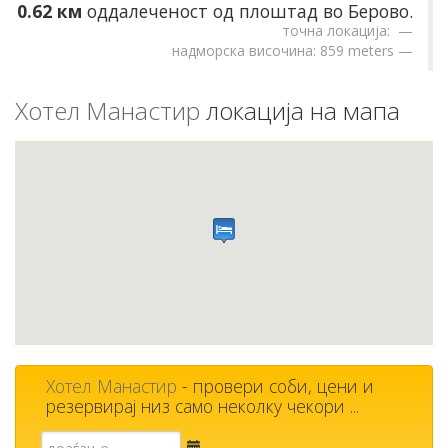
0.62 км
оддалеченост од плоштад во Берово.
точна локација:
надморска височина: 859 meters
Хотел Манастир
локација на мапа
Хотел Манастир
- провери соби, цени и
резервирај низ само неколку чекори ...
Е-