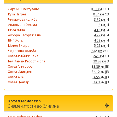
Лајф БС Сместување
0.62 км
ССЗ
Куќа Негрев
0.84 км
СЗ
Чиплакова колиба
3.79 км
ЈИ
Апартмани Хестиа
4 км
ЈИ
Вила Лина
4.13 км
ЈИ
Аурора Ресорт и Спа
4.29 км
ЈИ
ВИП Хотел
4.52 км
ЈИ
Мотел Бистра
5.25 км
ЈИ
Чодосова колиба
7.65 км
ИСЕ
Хотел-Рибник Слив
24.5 км
СЗ
Бел Камен Ресорт и Спа
29.83 км
З
Хотел Глигоров
33.89 км
ЈЈЗ
Хотел Илинден
34.12 км
ЈЈЗ
Хотел 404
34.55 км
ЈЈЗ
Хотел Центар
34.63 км
ЈЈЗ
Хотел Манастир
Знаменитости во близина
Saint Archangel Michae...
0.04 км
И