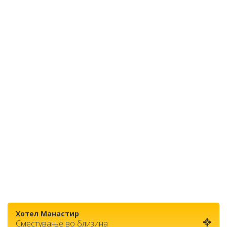
Хотел Манастир
Сместување во близина