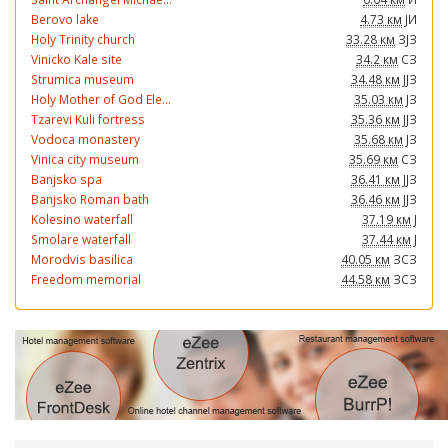
Berovo lake
4.73 км
ЈИ
Holy Trinity church
33.28 км
ЗЈЗ
Vinicko Kale site
34.2 км
СЗ
Strumica museum
34.48 км
ЈЈЗ
Holy Mother of God Ele...
35.03 км
ЈЗ
Tzarevi Kuli fortress
35.36 км
ЈЈЗ
Vodoca monastery
35.68 км
ЈЗ
Vinica city museum
35.69 км
СЗ
Banjsko spa
36.41 км
ЈЈЗ
Banjsko Roman bath
36.46 км
ЈЈЗ
Kolesino waterfall
37.19 км
Ј
Smolare waterfall
37.44 км
Ј
Morodvis basilica
40.05 км
ЗСЗ
Freedom memorial
44.58 км
ЗСЗ