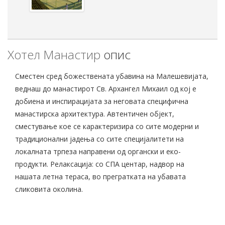
Хотел Манастир
опис
Сместен сред божествената убавина на Малешевијата,
веднаш до манастирот Св. Архангел Михаил од кој е
добиена и инспирацијата за неговата специфична
манастирска архитектура. Автентичен објект,
сместување кое се карактеризира со сите модерни и
традиционални јадења со сите специјалитети на
локалната трпеза направени од органски и еко-
продукти. Релаксација: со СПА центар, надвор на
нашата летна тераса, во прегратката на убавата
сликовита околина.