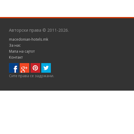
Авторски права © 2011-2026.
macedonian-hotels.mk
За нас
Мапа на сајтот
Контакт
Сите правa се задржани.