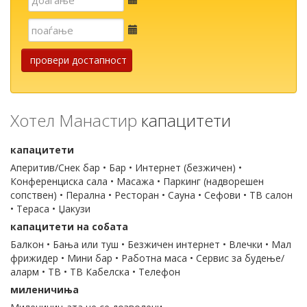
пошта
Е-
пошта
провери достапност
Хотел Манастир
капацитети
капацитети
Аперитив/Снек бар • Бар • Интернет (безжичен) •
Конференциска сала • Масажа • Паркинг (надворешен
сопствен) • Перална • Ресторан • Сауна • Сефови • ТВ салон
• Тераса • Џакузи
капацитети на собата
Балкон • Бања или туш • Безжичен интернет • Влечки • Мал
фрижидер • Мини бар • Работна маса • Сервис за будење/
аларм • ТВ • ТВ Кабелска • Телефон
миленичиња