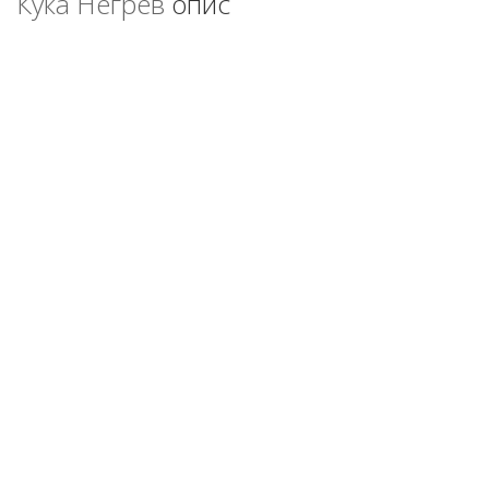
Куќа Негрев
опис