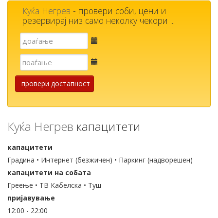
Куќа Негрев
- провери соби, цени и
резервирај низ само неколку чекори ...
Е-
пошта
Е-
пошта
провери достапност
Куќа Негрев
капацитети
капацитети
Градина • Интернет (безжичен) • Паркинг (надворешен)
капацитети на собата
Греење • ТВ Кабелска • Туш
пријавување
12:00 - 22:00