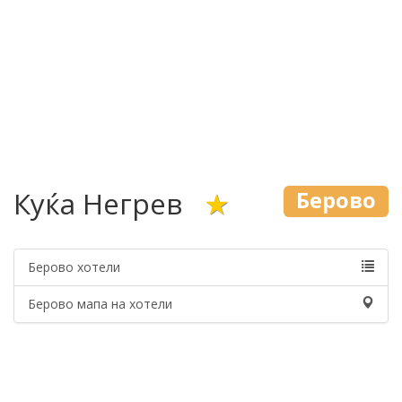
Куќа Негрев
★
Берово
Берово хотели
Берово мапа на хотели