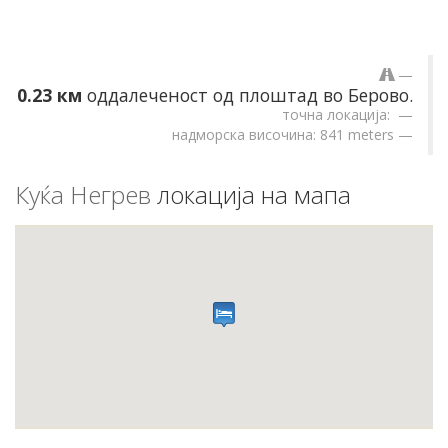
0.23 км
оддалеченост од плоштад во Берово.
точна локација:
надморска височина: 841 meters
Куќа Негрев
локација на мапа