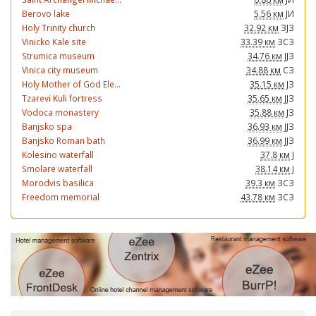
Berovo lake
5.56 км
ЈИ
Holy Trinity church
32.92 км
ЗЈЗ
Vinicko Kale site
33.39 км
ЗСЗ
Strumica museum
34.76 км
ЈЈЗ
Vinica city museum
34.88 км
СЗ
Holy Mother of God Ele...
35.15 км
ЈЗ
Tzarevi Kuli fortress
35.65 км
ЈЈЗ
Vodoca monastery
35.88 км
ЈЗ
Banjsko spa
36.93 км
ЈЈЗ
Banjsko Roman bath
36.99 км
ЈЈЗ
Kolesino waterfall
37.8 км
Ј
Smolare waterfall
38.14 км
Ј
Morodvis basilica
39.3 км
ЗСЗ
Freedom memorial
43.78 км
ЗСЗ