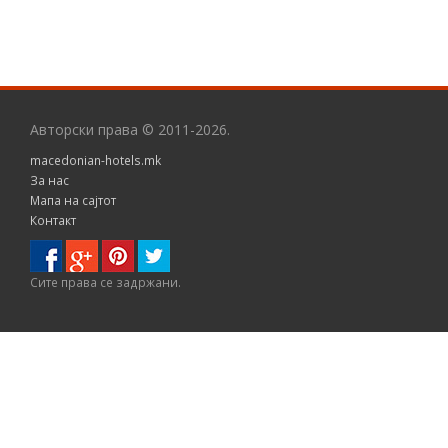
Авторски права © 2011-2026.
macedonian-hotels.mk
За нас
Мапа на сајтот
Контакт
Сите правa се задржани.