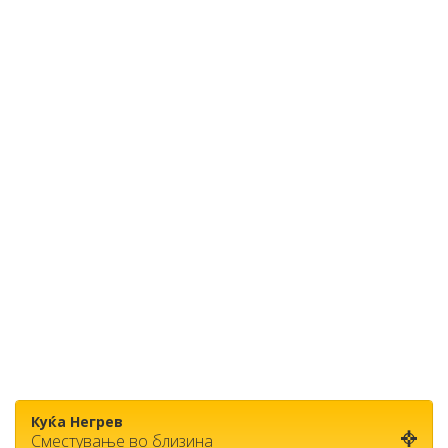
Куќа Негрев
Сместување во близина