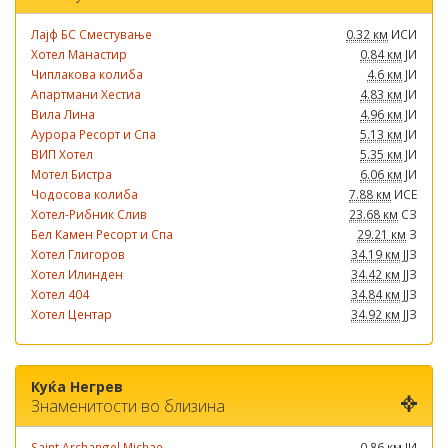
Лајф БС Сместување
0.32 км
ИСИ
Хотел Манастир
0.84 км
ЈИ
Чиплакова колиба
4.6 км
ЈИ
Апартмани Хестиа
4.83 км
ЈИ
Вила Лина
4.96 км
ЈИ
Аурора Ресорт и Спа
5.13 км
ЈИ
ВИП Хотел
5.35 км
ЈИ
Мотел Бистра
6.06 км
ЈИ
Чодосова колиба
7.88 км
ИСЕ
Хотел-Рибник Слив
23.68 км
СЗ
Бел Камен Ресорт и Спа
29.21 км
З
Хотел Глигоров
34.19 км
ЈЈЗ
Хотел Илинден
34.42 км
ЈЈЗ
Хотел 404
34.84 км
ЈЈЗ
Хотел Центар
34.92 км
ЈЈЗ
Куќа Негрев
Знаменитости во близина
Saint Archangel Michae...
0.86 км
ЈИ