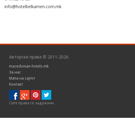
info@hotelbelkamen.com.mk
Авторски права © 2011-2026.
macedonian-hotels.mk
За нас
Мапа на сајтот
Контакт
Сите правa се задржани.