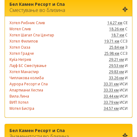
Бел Камен Ресорт и Спа
Сместување во близина
Хотел-Рибник Слив
14.27 км
СЕ
Мотел Слив
18.26 км
С
Хотел Шагал Спа Центар
18.7 км
С
Хотел Филипов
19.71 км
ССЗ
Хотел Оаза
25.84 км
З
Хотел Градче
25.98 км
ССЗ
Куќа Негрев
29.21 км
И
Лајф БС Сместување
29.53 км
И
Хотел Манастир
29.83 км
И
Чиплакова колиба
33.26 км
И
Аурора Ресорт и Спа
33.31 км
ИСИ
Апартмани Хестиа
33.33 км
ИСИ
Вила Лина
33.44 км
ИСИ
ВИП Хотел
33.79 км
ИСИ
Мотел Бистра
34.57 км
ИСИ
Бел Камен Ресорт и Спа
Знаменитости во близина