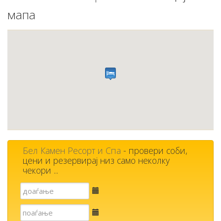
мапа
Бел Камен Ресорт и Спа
- провери соби,
цени и резервирај низ само неколку
чекори ...
Е-
пошта
Е-
пошта