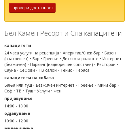
провери достапност
Бел Камен Ресорт и Спа
капацитети
капацитети
24 часа услуги на рецепција • Аперитив/Снек бар • Базен
(внатрешен) • Бар • Греење • Детско игралиште • Интернет
(безжичен) • Паркинг (надворешен сопствен) • Ресторан •
Сауна • Сефови • ТВ салон • Тенис • Тераса
капацитети на собата
Бања или туш • Безжичен интернет • Греење • Мини бар •
Сеф • ТВ • Туш • Услуги • Фен
пријавување
14:00 - 18:00
одјавување
10:00 - 12:00
миленичиња