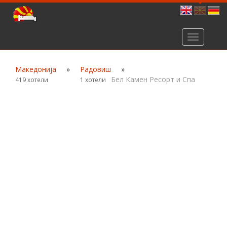
Toggle
navigation
Македонија
»
Радовиш
»
Бел Камен Ресорт и Спа
419 хотели
1 хотели