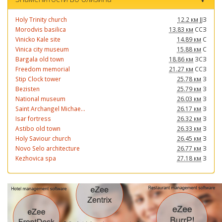
Holy Trinity church
12.2 км
ЈЈЗ
Morodvis basilica
13.83 км
ССЗ
Vinicko Kale site
14.89 км
С
Vinica city museum
15.88 км
С
Bargala old town
18.86 км
ЗСЗ
Freedom memorial
21.27 км
ССЗ
Stip Clock tower
25.78 км
З
Bezisten
25.79 км
З
National museum
26.03 км
З
Saint Archangel Michae...
26.17 км
З
Isar fortress
26.32 км
З
Astibo old town
26.33 км
З
Holy Saviour church
26.45 км
З
Novo Selo architecture
26.77 км
З
Kezhovica spa
27.18 км
З