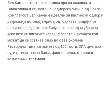
Бел Камен е трет по големина врв на планината
Плачковица и се наога на надморска висина од 1707м.
Комплексот Бел Камен е идеален за вистински одмор и
рекреација во секој период од годината, бидејки се
наога во предел кој изобилува со природни убавини
како што се високите карпи, флората и фауната кои
можат да се сретнат само во оваа околина.
Ресторанот има капацитет од 160 гости. СПА центарот
нуди џакузи, парна бања, финска сауна, масажи и
козметички третмани.