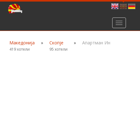
Toggle
navigation
Македонија
»
Скопје
»
Апартман Ин
419 хотели
95 хотели