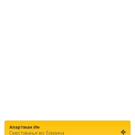
Апартман Ин
Сместување во близина