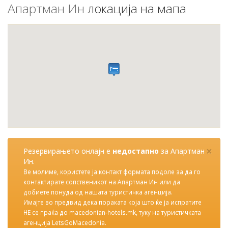
Апартман Ин
локација на мапа
×
Резервирањето онлајн е
недостапно
за Апартман
Ин.
Ве молиме, користете ја контакт формата подоле за да го
контактирате сопственикот на Апартман Ин или да
добиете понуда од нашата туристичка агенција.
Имајте во предвид дека пораката која што ќе ја испратите
НЕ се праќа до macedonian-hotels.mk, туку на туристичката
агенција LetsGoMacedonia.