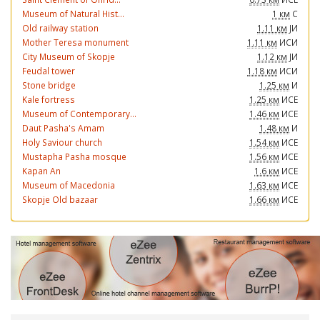
Museum of Natural Hist...
1 км
С
Old railway station
1.11 км
ЈИ
Mother Teresa monument
1.11 км
ИСИ
City Museum of Skopje
1.12 км
ЈИ
Feudal tower
1.18 км
ИСИ
Stone bridge
1.25 км
И
Kale fortress
1.25 км
ИСЕ
Museum of Contemporary...
1.46 км
ИСЕ
Daut Pasha's Amam
1.48 км
И
Holy Saviour church
1.54 км
ИСЕ
Mustapha Pasha mosque
1.56 км
ИСЕ
Kapan An
1.6 км
ИСЕ
Museum of Macedonia
1.63 км
ИСЕ
Skopje Old bazaar
1.66 км
ИСЕ