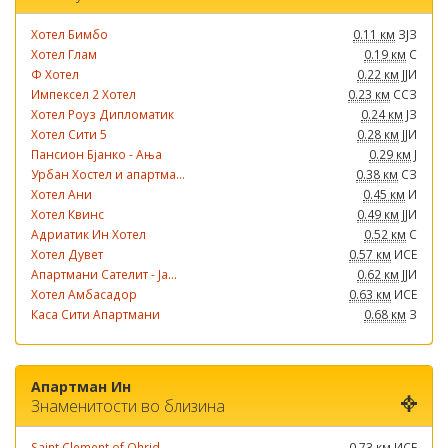
Хотел Бимбо
0.11 км
ЗЈЗ
Хотел Глам
0.19 км
С
Ф Хотел
0.22 км
ЈЈИ
Импексел 2 Хотел
0.23 км
ССЗ
Хотел Роуз Дипломатик
0.24 км
ЈЗ
Хотел Сити 5
0.28 км
ЈЈИ
Пансион Бјанко - Ања
0.29 км
Ј
Урбан Хостел и апартма...
0.38 км
СЗ
Хотел Ани
0.45 км
И
Хотел Квинс
0.49 км
ЈЈИ
Адриатик Ин Хотел
0.52 км
С
Хотел Дувет
0.57 км
ИСЕ
Апартмани Сателит - Ја...
0.62 км
ЈЈИ
Хотел Амбасадор
0.63 км
ИСЕ
Каса Сити Апартмани
0.68 км
З
Апартман Ин
Знаменитости во близина
Saint Clement of Ohrid...
0.73 км
ИСЕ