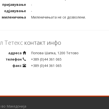
пријавување
-
одјавување
-
миленичиња
Миленичињата не се дозволени.
л Тетекс
контакт инфо
адреса
Попова Шапка, 1200 Тетово
телефон
+389 (0)44 361 065
факс
+389 (0)44 361 065
и во Македонија