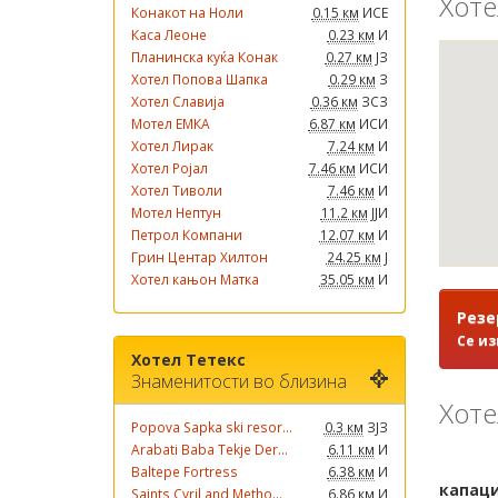
Хоте
Конакот на Ноли
0.15 км
ИСЕ
Каса Леоне
0.23 км
И
Планинска куќа Конак
0.27 км
ЈЗ
Хотел Попова Шапка
0.29 км
З
Хотел Славија
0.36 км
ЗСЗ
Мотел ЕМКА
6.87 км
ИСИ
Хотел Лирак
7.24 км
И
Хотел Ројал
7.46 км
ИСИ
Хотел Тиволи
7.46 км
И
Мотел Нептун
11.2 км
ЈЈИ
Петрол Компани
12.07 км
И
Грин Центар Хилтон
24.25 км
Ј
Хотел кањон Матка
35.05 км
И
Резе
Се из
Хотел Тетекс
Знаменитости во близина
Хоте
Popova Sapka ski resor...
0.3 км
ЗЈЗ
Arabati Baba Tekje Der...
6.11 км
И
Baltepe Fortress
6.38 км
И
Saints Cyril and Metho...
6.86 км
И