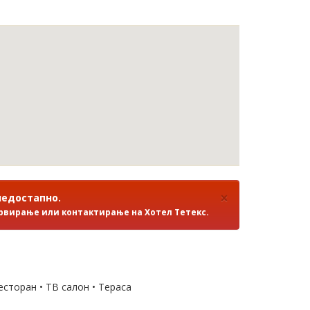
×
недостапно
.
ервирање или контактирање на Хотел Тетекс.
есторан • ТВ салон • Тераса