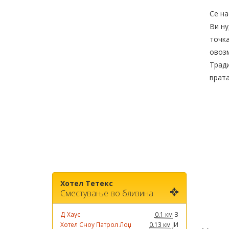
Се на
Ви ну
точка
овоз
Тради
врата
Хотел Тетекс
Сместување во близина
Д Хаус
0.1 км
З
Хотел Сноу Патрол Лоџ
0.13 км
ЈИ