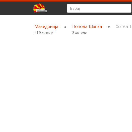
Македонија
»
Попова Шапка
»
Хотел Т
419 хотели
8 хотели