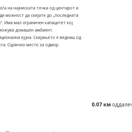
оѓа на најниската точка од центарот и
ди можност да скијате до „последната
“. Има мал ограничен капацитет кој
можува домашен амбиент.
ционална кујна. Скијањето е веднаш од
та. Одлично место за одмор.
0.07 км
оддалеч