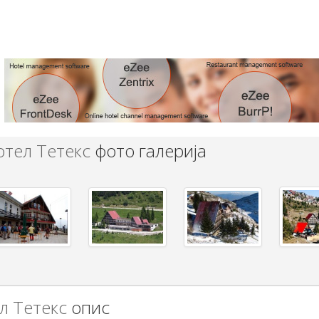
отел Тетекс
фото галерија
л Тетекс
опис