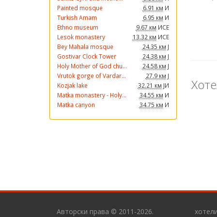
Painted mosque
6.91 км
И
Turkish Amam
6.95 км
И
Ethno museum
9.67 км
ИСЕ
Lesok monastery
13.32 км
ИСЕ
Bey Mahala mosque
24.35 км
Ј
Gostivar Clock Tower
24.38 км
Ј
Holy Mother of God chu...
24.58 км
Ј
Vrutok gorge of Vardar...
27.9 км
Ј
Хоте
Kozjak lake
32.21 км
ЈИ
Matka monastery - Holy...
34.55 км
И
Matka canyon
34.75 км
И
Авторски права © 2011-2026.
хотел