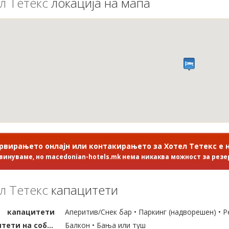
л Тетекс
локација на мапа
рвирањето онлајн или контакирањето за Хотел Тетекс е
винуваме, но macedonian-hotels.mk нема никаква можност за рез
л Тетекс
капацитети
капацитети
Аперитив/Снек бар • Паркинг (надворешен) • Р
капацитети на собата
Балкон • Бања или туш