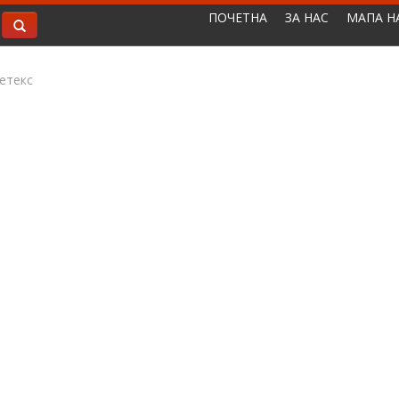
ПОЧЕТНА
ЗА НАС
МАПА Н
етекс