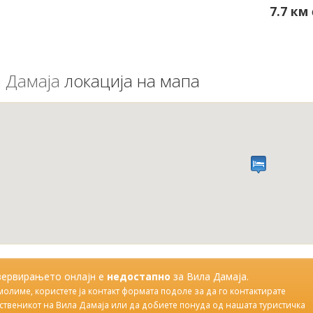
7.7 км
 Дамаја
локација на мапа
зервирањето онлајн е
недостапно
за Вила Дамаја.
молиме, користете ја контакт формата подоле за да го контактирате
ственикот на Вила Дамаја или да добиете понуда од нашата туристичка