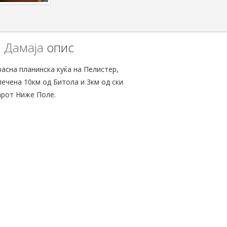
 Дамаја
опис
асна планинска куќа на Пелистер,
ечена 10км од Битола и 3км од ски
арот Ниже Поле.