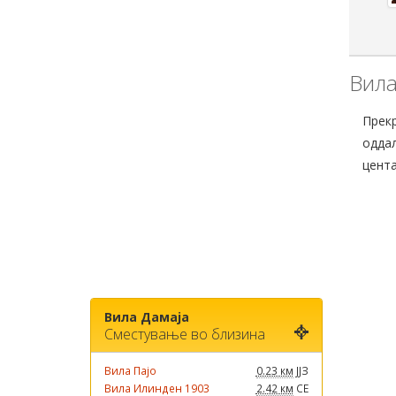
Вила
Прекр
оддал
цент
Вила Дамаја
Сместување во близина
Вила Пајо
0.23 км
ЈЈЗ
Вила Илинден 1903
2.42 км
СЕ