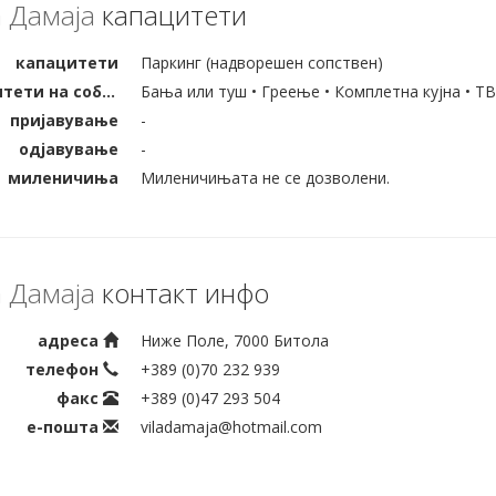
 Дамаја
капацитети
капацитети
Паркинг (надворешен сопствен)
капацитети на собата
Бања или туш • Греење • Комплетна кујна • ТВ
пријавување
-
одјавување
-
миленичиња
Миленичињата не се дозволени.
 Дамаја
контакт инфо
адреса
Ниже Поле, 7000 Битола
телефон
+389 (0)70 232 939
факс
+389 (0)47 293 504
е-пошта
viladamaja@hotmail.com