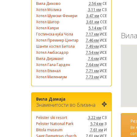
Вила Дихово
2.56 км
СЕ
Хотел Молика
3.11 км
СЗ
Хотел Шумски Фенери
3.47 км
ССЕ
Хотел Шатор
3.61 км
ССЕ
Хотел Капри
5.14 км
СЕ
Вила
Гостинска куќа Чола
7.17 км
ИСЕ
Хотел Премиер Центар
7.46 км
ИСЕ
Шанти хостел Битола
7.49 км
ИСЕ
Хотел Амбасадор
7.54 км
ИСЕ
Вила Дијамант
7.6 км
ИСЕ
Хотел Гала Гарден
7.64 км
ИСЕ
Хотел Епинал
7.71 км
ИСЕ
Хотел Милениум
7.73 км
ИСЕ
Вила Дамаја
Знаменитости во близина
Pelister ski resort
3.22 км
СЗ
Ре
Pelister National Park
5.74 км
З
Ве 
Bitola museum
7.61 км
И
соп
Saint Demetrius church
7.61 км
ИСЕ