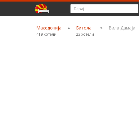
Македонија
»
Битола
»
Вила Дамаја
419 хотели
23 хотели