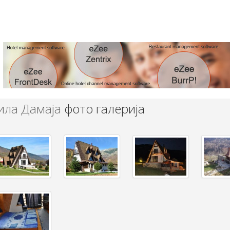
ила Дамаја
фото галерија