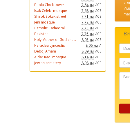
аге
Bitola Clock tower
7.64 км
ИСЕ
Има
Isak Celebi mosque
7.68 км
ИСЕ
mac
Shirok Sokak street
7.71 км
ИСЕ
Jeni mosque
7.72 км
ИСЕ
Catholic Cathedral
7.73 км
ИСЕ
Ви
Bezisten
7.75 км
ИСЕ
Holy Mother of God chu...
8.03 км
ИСЕ
Heraclea Lyncestis
8.06 км
И
Deboj Amam
8.09 км
ИСЕ
Ajdar Kadi mosque
8.14 км
ИСЕ
Е-
Jewish cemetery
8.98 км
ИСЕ
пошта
Внесет
ја
Вашат
порак
...