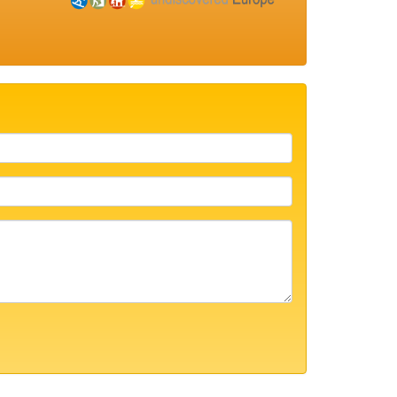
Име/
Презиме