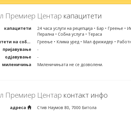
л Премиер Центар
капацитети
капацитети
24 часа услуги на рецепција • Бар • Греење • 
Перална • Собна услуга • Тераса
капацитети на собата
Греење • Клима уред • Мал фрижидер • Работн
пријавување
-
одјавување
-
миленичиња
Миленичињата не се дозволени.
л Премиер Центар
контакт инфо
адреса
Стив Наумов 80, 7000 Битола