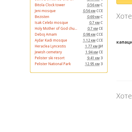
Bitola Clock tower
0.56 км
С
Jeni mosque
0.56 км
ССЕ
Хоте
Bezisten
0.69 км
С
Isak Celebi mosque
0.7 км
С
Holy Mother of God chu...
0.7 км
СЕ
Deboj Amam
0.98 км
ССЕ
Ajdar Kadi mosque
1.12 км
ССЕ
Heraclea Lyncestis
1.77 км
ЈЈИ
Jewish cemetery
1.94 км
СЕ
Pelister ski resort
9.41 км
З
Pelister National Park
12.95 км
З
Хоте