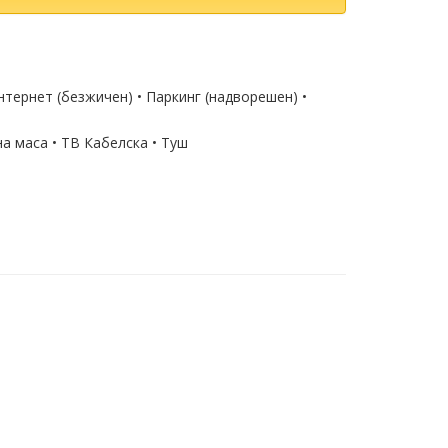
Интернет (безжичен) • Паркинг (надворешен) •
а маса • ТВ Кабелска • Туш