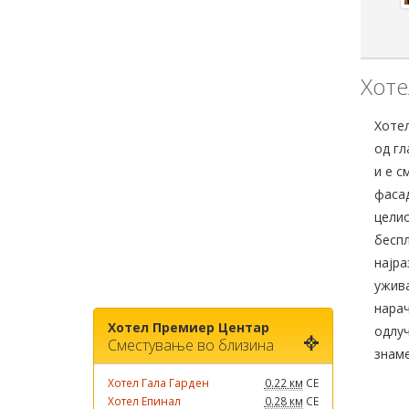
Хоте
Хотел
од гл
и е с
фасад
целио
беспл
најра
ужива
нарач
Хотел Премиер Центар
одлуч
Сместување во близина
знаме
Хотел Гала Гарден
0.22 км
СЕ
Хотел Епинал
0.28 км
СЕ