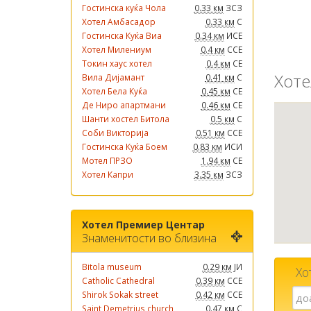
Гостинска куќа Чола
0.33 км
ЗСЗ
Хотел Амбасадор
0.33 км
С
Гостинска Куќа Виа
0.34 км
ИСЕ
Хотел Милениум
0.4 км
ССЕ
Токин хаус хотел
0.4 км
СЕ
Хоте
Вила Дијамант
0.41 км
С
Хотел Бела Куќа
0.45 км
СЕ
Де Ниро апартмани
0.46 км
СЕ
Шанти хостел Битола
0.5 км
С
Соби Викторија
0.51 км
ССЕ
Гостинска Куќа Боем
0.83 км
ИСИ
Мотел ПРЗО
1.94 км
СЕ
Хотел Капри
3.35 км
ЗСЗ
Хотел Премиер Центар
Знаменитости во близина
Bitola museum
0.29 км
ЈИ
Хо
Catholic Cathedral
0.39 км
ССЕ
Shirok Sokak street
0.42 км
ССЕ
Saint Demetrius church
0.47 км
С