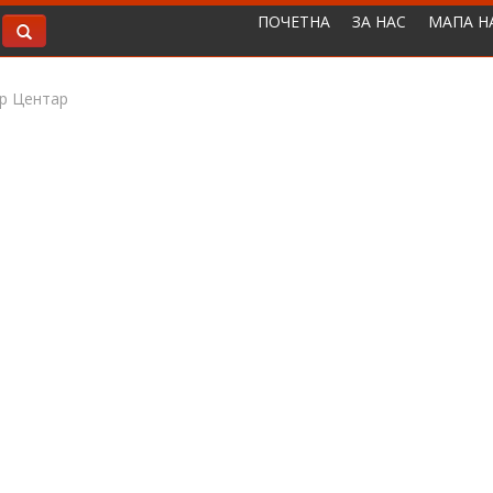
ПОЧЕТНА
ЗА НАС
МАПА Н
р Центар