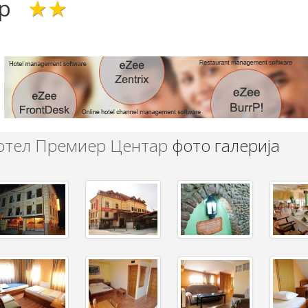
р
★★
отел Премиер Центар
фото галерија