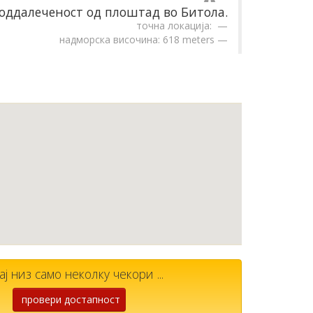
оддалеченост од плоштад во Битола.
точна локација:
надморска височина: 618 meters
 низ само неколку чекори ...
провери достапност