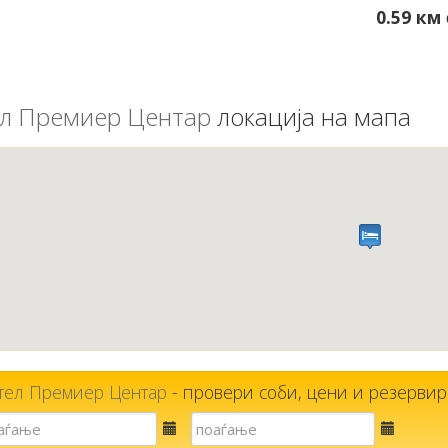
0.59 км
л Премиер Центар
локација на мапа
тел Премиер Центар
- провери соби, цени и резервирај
Е-
Е-
пошта
пошта