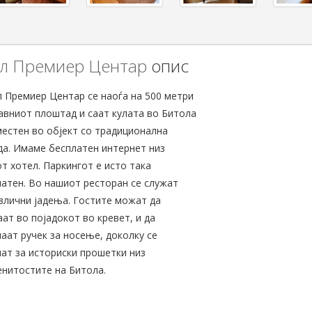
л Премиер Центар
опис
 Премиер Центар се наоѓа на 500 метри
авниот плоштад и саат кулата во Битола
местен во објект со традиционална
а. Имаме бесплатен интернет низ
т хотел. Паркингот е исто така
атен. Во нашиот ресторан се служат
злични јадења. Гостите можат да
ат во појадокот во кревет, и да
аат ручек за носење, доколку се
ат за историски прошетки низ
нитостите на Битола.